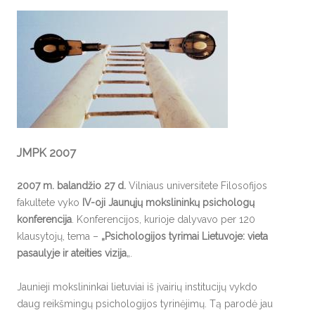
JMPK 2007
2007 m. balandžio 27 d.
Vilniaus universitete Filosofijos
fakultete vyko
IV-oji Jaunųjų mokslininkų psichologų
konferencija
. Konferencijos, kurioje dalyvavo per 120
klausytojų, tema –
„Psichologijos tyrimai Lietuvoje: vieta
pasaulyje ir ateities vizija
„.
Jaunieji mokslininkai lietuviai iš įvairių institucijų vykdo
daug reikšmingų psichologijos tyrinėjimų. Tą parodė jau