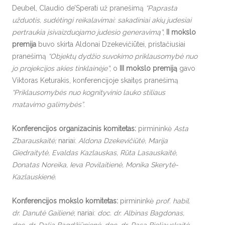
Deubel, Claudio de’Sperati už pranešimą
“Paprasta
užduotis, sudėtingi reikalavimai: sakadiniai akių judesiai
pertraukia įsivaizduojamo judesio generavimą”
;
II mokslo
premija
buvo skirta Aldonai Dzekevičiūtei, pristačiusiai
pranešimą
“Objektų dydžio suvokimo priklausomybė nuo
jo projekcijos akies tinklainėje”
; o
III mokslo premiją
gavo
Viktoras Keturakis, konferencijoje skaitęs pranešimą
“Priklausomybės nuo kognityvinio lauko stiliaus
matavimo galimybės”
.
Konferencijos organizacinis komitetas:
pirmininkė
Asta
Zbarauskaitė;
nariai:
Aldona Dzekevičiūtė, Marija
Giedraitytė, Evaldas Kazlauskas, Rūta Lasauskaitė,
Donatas Noreika, Ieva Povilaitienė, Monika Skerytė-
Kazlauskienė.
Konferencijos mokslo komitetas:
pirmininkė
prof. habil.
dr. Danutė Gailienė
; nariai:
doc. dr. Albinas Bagdonas,