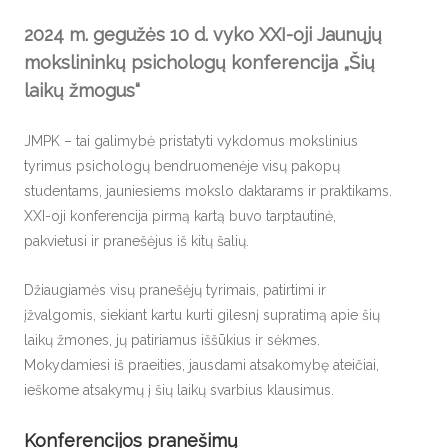
2024 m. gegužės 10 d. vyko XXI-oji Jaunųjų
mokslininkų psichologų konferencija „Šių
laikų žmogus“
JMPK – tai galimybė pristatyti vykdomus mokslinius
tyrimus psichologų bendruomenėje visų pakopų
studentams, jauniesiems mokslo daktarams ir praktikams.
XXI-oji konferencija pirmą kartą buvo tarptautinė,
pakvietusi ir pranešėjus iš kitų šalių.
Džiaugiamės visų pranešėjų tyrimais, patirtimi ir
įžvalgomis, siekiant kartu kurti gilesnį supratimą apie šių
laikų žmones, jų patiriamus iššūkius ir sėkmes.
Mokydamiesi iš praeities, jausdami atsakomybę ateičiai,
ieškome atsakymų į šių laikų svarbius klausimus.
Konferencijos pranešimų