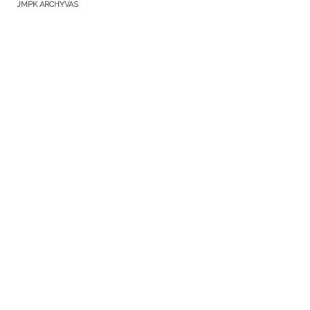
JMPK ARCHYVAS
JMPK 2025
JMPK 2024
JMPK 2023
JMPK 2022
JMPK 2021
JMPK 2020
JMPK 2019
JMPK 2018
JMPK 2017