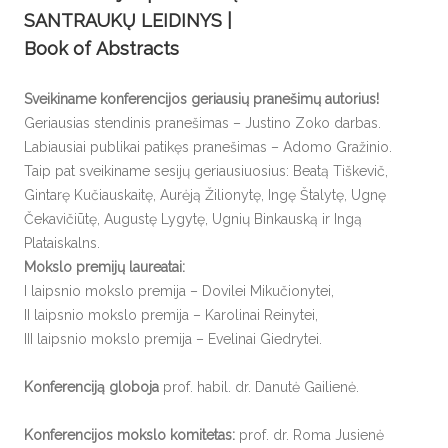
SANTRAUKŲ LEIDINYS |
Book of Abstracts
Sveikiname konferencijos geriausių pranešimų autorius!
Geriausias stendinis pranešimas – Justino Zoko darbas.
Labiausiai publikai patikęs pranešimas – Adomo Gražinio.
Taip pat sveikiname sesijų geriausiuosius: Beatą Tiškevič,
Gintarę Kučiauskaitę, Aurėją Žilionytę, Ingę Štalytę, Ugnę
Čekavičiūtę, Augustę Lygytę, Ugnių Binkauską ir Ingą
Plataiskalns.
Mokslo premijų laureatai:
I laipsnio mokslo premija – Dovilei Mikučionytei,
II laipsnio mokslo premija – Karolinai Reinytei,
III laipsnio mokslo premija – Evelinai Giedrytei.
Konferenciją globoja
prof. habil. dr. Danutė Gailienė.
Konferencijos mokslo komitetas:
prof. dr. Roma Jusienė