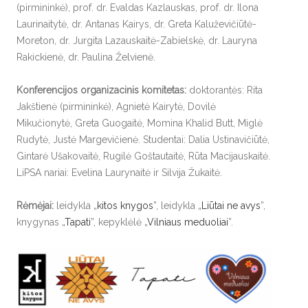
(pirmininkė), prof. dr. Evaldas Kazlauskas, prof. dr. Ilona
Laurinaitytė, dr. Antanas Kairys, dr. Greta Kaluževičiūtė-
Moreton, dr. Jurgita Lazauskaitė-Zabielskė, dr. Lauryna
Rakickienė, dr. Paulina Želvienė.
Konferencijos organizacinis komitetas:
doktorantės: Rita
Jakštienė (pirmininkė), Agnietė Kairytė, Dovilė
Mikučionytė, Greta Guogaitė, Momina Khalid Butt, Miglė
Rudytė, Justė Margevičienė. Studentai: Dalia Ustinavičiūtė,
Gintarė Ušakovaitė, Rugilė Goštautaitė, Rūta Macijauskaitė.
LiPSA nariai: Evelina Laurynaitė ir Silvija Žukaitė.
Rėmėjai:
leidykla „
kitos knygos
”, leidykla „
Liūtai ne avys
”,
knygynas „
Tapati
”, kepyklėlė „
Vilniaus meduoliai
”.